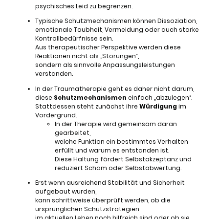
psychisches Leid zu begrenzen.
Typische Schutzmechanismen können Dissoziation,
emotionale Taubheit, Vermeidung oder auch starke
Kontrollbedürfnisse sein.
Aus therapeutischer Perspektive werden diese
Reaktionen nicht als „Störungen“,
sondern als sinnvolle Anpassungsleistungen
verstanden.
In der Traumatherapie geht es daher nicht darum,
diese
Schutzmechanismen
einfach „abzulegen“.
Stattdessen steht zunächst ihre
Würdigung
im
Vordergrund.
In der Therapie wird gemeinsam daran
gearbeitet,
welche Funktion ein bestimmtes Verhalten
erfüllt und warum es entstanden ist.
Diese Haltung fördert Selbstakzeptanz und
reduziert Scham oder Selbstabwertung.
Erst wenn ausreichend Stabilität und Sicherheit
aufgebaut wurden,
kann schrittweise überprüft werden, ob die
ursprünglichen Schutzstrategien
im aktuellen Leben noch hilfreich sind oder ob sie