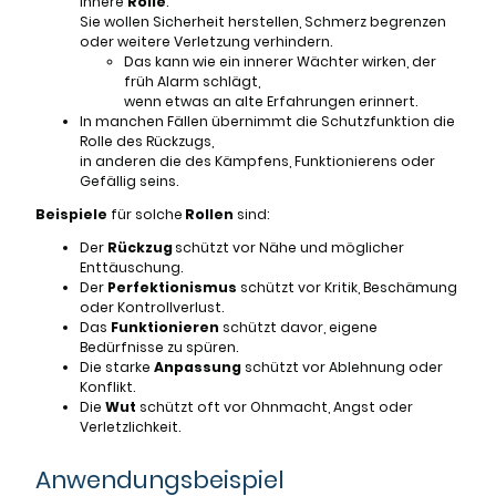
innere
Rolle
:
Sie wollen Sicherheit herstellen, Schmerz begrenzen
oder weitere Verletzung verhindern.
Das kann wie ein innerer Wächter wirken, der
früh Alarm schlägt,
wenn etwas an alte Erfahrungen erinnert.
In manchen Fällen übernimmt die Schutzfunktion die
Rolle des Rückzugs,
in anderen die des Kämpfens, Funktionierens oder
Gefällig seins.
Beispiele
für solche
Rollen
sind:
Der
Rückzug
schützt vor Nähe und möglicher
Enttäuschung.
Der
Perfektionismus
schützt vor Kritik, Beschämung
oder Kontrollverlust.
Das
Funktionieren
schützt davor, eigene
Bedürfnisse zu spüren.
Die starke
Anpassung
schützt vor Ablehnung oder
Konflikt.
Die
Wut
schützt oft vor Ohnmacht, Angst oder
Verletzlichkeit.
Anwendungsbeispiel