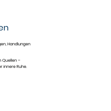
cen
igen, Handlungen
 Quellen –
er innere Ruhe.