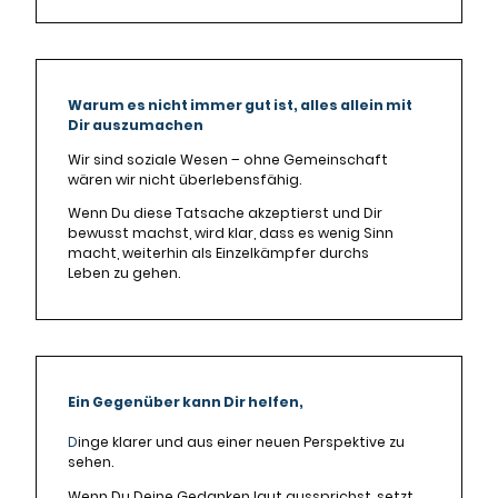
Warum es nicht immer gut ist, alles allein mit
Dir auszumachen
Wir sind soziale Wesen – ohne Gemeinschaft
wären wir nicht überlebensfähig.
Wenn Du diese Tatsache akzeptierst und Dir
bewusst machst, wird klar, dass es wenig Sinn
macht, weiterhin als Einzelkämpfer durchs
Leben zu gehen.
Ein Gegenüber kann Dir helfen,
D
inge klarer und aus einer neuen Perspektive zu
sehen.
Wenn Du Deine Gedanken laut aussprichst, setzt